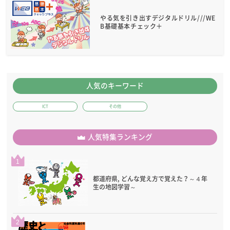
やる気を引き出すデジタルドリル///WE
B基礎基本チェック＋
人気のキーワード
ICT
その他
人気特集ランキング
1
都道府県, どんな覚え方で覚えた？～４年
生の地図学習～
2