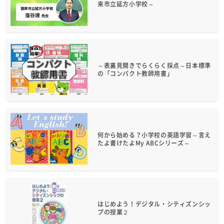
来市立延方小学校～
～表裏見開きでらくらく採点～日本標準
の「コンパクト教師用書」
何から始める？小学校の英語学習～言え
たよ書けたよMy ABCシリーズ～
はじめよう！デジタル・シティズンシッ
プの授業２