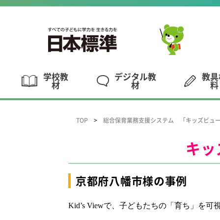
学校教
デジタル教
教具
材
材
料
TOP
総合保育業務支援システム 「キッズビュ
キッ
京都府八幡市様の事例
Kid’s View
で
、
子どもたちの「育ち」を可