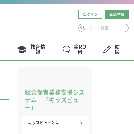
ログイン
新規登録
教育情
金RO
幼
報
M
保
総合保育業務支援シス
テム 「キッズビュ
ー」
キッズビューとは