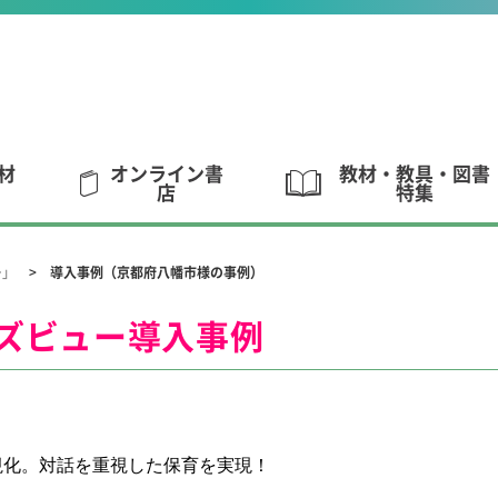
材
オンライン書
教材・教具・図書
店
特集
ー」
導入事例（京都府八幡市様の事例）
ズビュー導入事例
視化。
対話を重視した保育を実現！