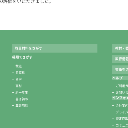
の評価をいただきました。
教具材料をさがす
教材・
種類でさがす
教育情
裁縫
書籍をさ
家庭科
ヘルプ
習字
画材
ご利用
新一年生
お問い
インフォ
書き初め
算数用具
会社案
プライ
特定商
コミュ