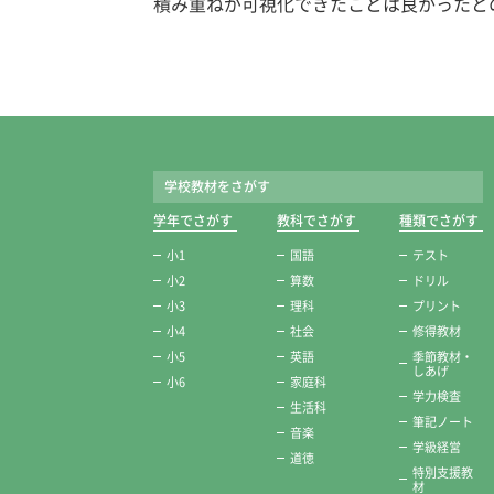
積み重ねが可視化できたことは良かったと
学校教材をさがす
学年でさがす
教科でさがす
種類でさがす
小1
国語
テスト
小2
算数
ドリル
小3
理科
プリント
小4
社会
修得教材
小5
英語
季節教材・
しあげ
小6
家庭科
学力検査
生活科
筆記ノート
音楽
学級経営
道徳
特別支援教
材