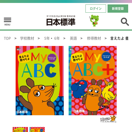
ログイン
新規登録
MENU
TOP
学校教材
5年
・
6年
英語
修得教材
言えたよ 書け