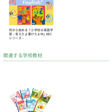
●大きさ：A4判
●色：オールカラー
●ページ数：48P
発行学年
何から始める？小学校の英語学
習～言えたよ書けたよMy ABC
●５年 ６年
シリーズ～
学校納入定価
関連する学校教材
●320円