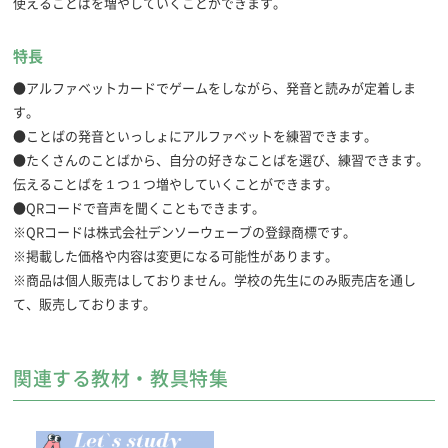
使えることばを増やしていくことができます。
特長
●アルファベットカードでゲームをしながら、発音と読みが定着しま
す。
●ことばの発音といっしょにアルファベットを練習できます。
●たくさんのことばから、自分の好きなことばを選び、練習できます。
伝えることばを１つ１つ増やしていくことができます。
●QRコードで音声を聞くこともできます。
※QRコードは株式会社デンソーウェーブの登録商標です。
※掲載した価格や内容は変更になる可能性があります。
※商品は個人販売はしておりません。学校の先生にのみ販売店を通し
て、販売しております。
教科書
児童用付属品
●標準
●アルファベットカード
関連する教材・教具特集
発行形態
教師用付属品
●年刊
●教師用指導書は、ホームページの「教材付録資料」からダウンロード