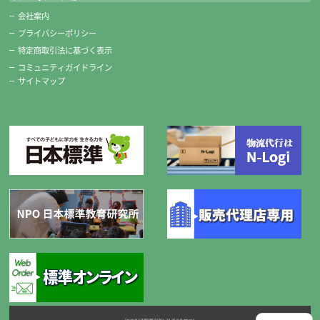
■長さ 約235ｍｍ
会社案内
プライバシーポリシー
特定商取引法に基づく表示
コミュニティガイドライン
サイトマップ
ポリチューブえのぐ
白が2本入った12色13本のえのぐです。
サクラ、ぺんてるどちらかひとつがセットされています。
Copyright © NIPPONHYOJUN Co.Ltd. All right reserved.