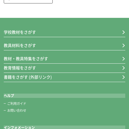
色配列シール貼り付け済み。
絵の具をはじきにくい表面特殊加工。
■閉じたサイズ 約100×220ｍｍ
※絵の具に合わせたパレットがセットされます。
学校教材をさがす
教具材料をさがす
教材・教具特集をさがす
教育情報をさがす
書籍をさがす (外部リンク)
ななめカット筆筒
ヘルプ
筆が収納しやすい、ななめカットの入れ口。
ご利用ガイド
ストッパー機能と通気口で筆先を保護。
お問い合わせ
ポリえふで六角軸が3本収納できます。
※太（20号）、大（15号）、小（6号）の各1本
インフォメーション