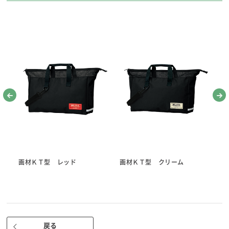
水の汚れがよくわかるクリアタイプ。
便利な４槽式。
収納できる取っ手。
筆おきみぞ付き。
■サイズ 約120×横幅270×奥行100ｍｍ
・
画材ＫＴ型 レッド
画材ＫＴ型 クリーム
画
コンパクトカラーパレット
戻る