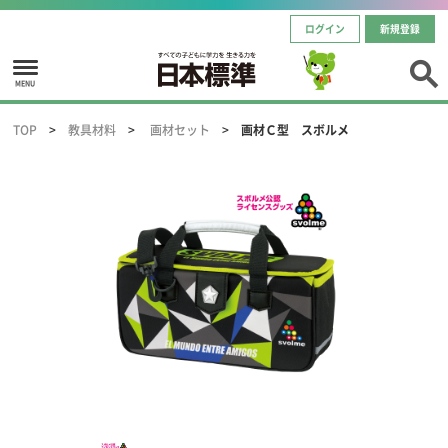
ログイン
新規登録
MENU
TOP
教具材料
画材セット
画材Ｃ型 スボルメ