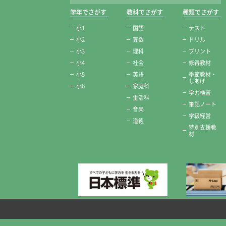
学年でさがす
教科でさがす
種類でさがす
小1
国語
テスト
小2
算数
ドリル
小3
理科
プリント
小4
社会
修得教材
小5
英語
季節教材・
しあげ
小6
家庭科
学力検査
生活科
筆記ノート
音楽
学級経営
道徳
特別支援教
材