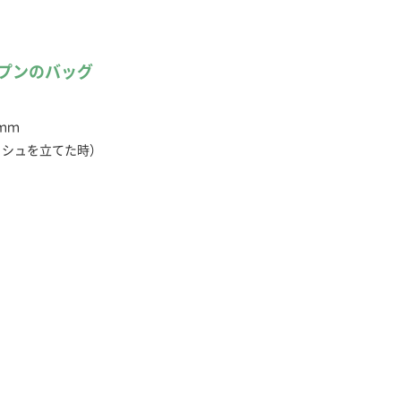
プンのバッグ
。
0ｍｍ
ッシュを立てた時）