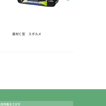
なめカットの入れ口。
口で筆先を保護。
本収納できます。
画材Ｃ型 スボルメ
画材Ｃ型 カノン
5号）、小（6号）の各1本
ぐ
3本のえのぐです。
らかひとつがセットされています。
六角軸
教具特集をさがす