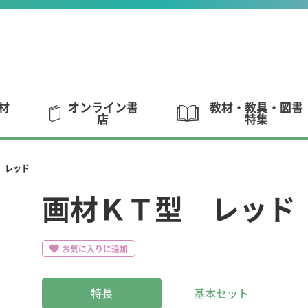
材
オンライン書
教材・教具・図書
店
特集
 レッド
画材ＫＴ型 レッド
お気に入りに追加
特長
基本セット