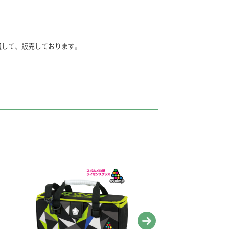
通して、販売しております。
ケツ
クリアタイプ。
270×奥行100ｍｍ
パレット
済み。
表面特殊加工。
×220ｍｍ
レットがセットされます。