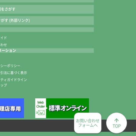
くい、六角軸。
報をさがす
いやすい軽さの筆です。
がす (外部リンク)
よいなめらかな筆先。
れています。
ガイド
合わせ
、セット内容が変わる場合があります。
メーション
内
バシーポリシー
取引法に基づく表示
ニティガイドライン
マップ
お問い合わせ
フォームへ
TOP