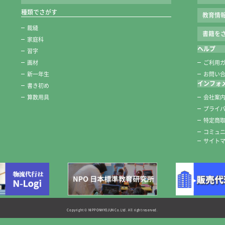
持ちやすく、転がりに
種類でさがす
教育情
抗菌軸で衛生的な、使
裁縫
書籍をさ
こしが強く、水含みの
家庭科
15号と6号がセットさ
ヘルプ
習字
画材
ご利用
新一年生
お問い
※地域や学校によって
インフォ
書き初め
算数用具
会社案
プライ
特定商
コミュ
サイト
Copyright © NIPPONHYOJUN Co.Ltd. All right reserved.