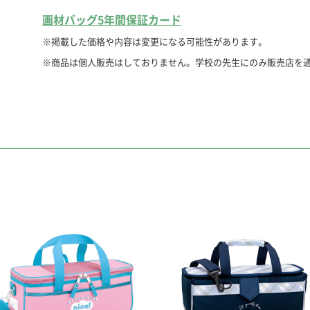
画材バッグ5年間保証カード
※掲載した価格や内容は変更になる可能性があります。
※商品は個人販売はしておりません。学校の先生にのみ販売店を
コンパクト筆洗バ
水の汚れがよくわかる
便利な４槽式。
収納できる取っ手。
筆おきみぞ付き。
■サイズ 約120×横幅
コンパクトカラー
色配列シール貼り付け
絵の具をはじきにくい
■閉じたサイズ 約100
※絵の具に合わせたパ