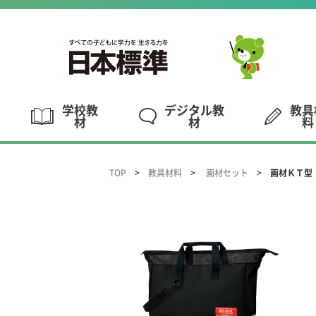
学校教
デジタル教
教具
材
材
料
TOP
教具材料
画材セット
画材ＫＴ型