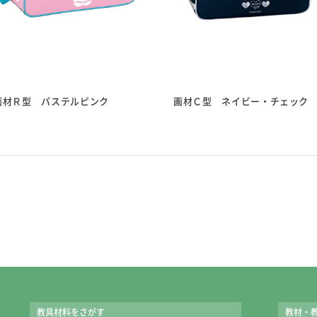
ななめカット筆筒
筆が収納しやすい、な
ストッパー機能と通気
ポリえふで六角軸が3
画材Ｒ型 パステルピンク
画材Ｃ型 ネイビー・チェック
※太（20号）、大（1
■長さ 約235ｍｍ
ポリチューブえの
白が2本入った12色1
サクラ、ぺんてるどち
ポリえふでセット
高品質な日本製。
教具材料をさがす
教材・