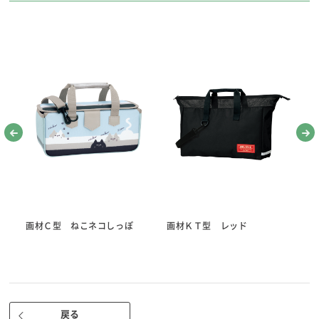
水の汚れがよくわかるクリアタイプ。
便利な４槽式。
収納できる取っ手。
筆おきみぞ付き。
■サイズ 約120×横幅270×奥行100ｍｍ
画材Ｃ型 ねこネコしっぽ
画材ＫＴ型 レッド
画
コンパクトカラーパレット
戻る