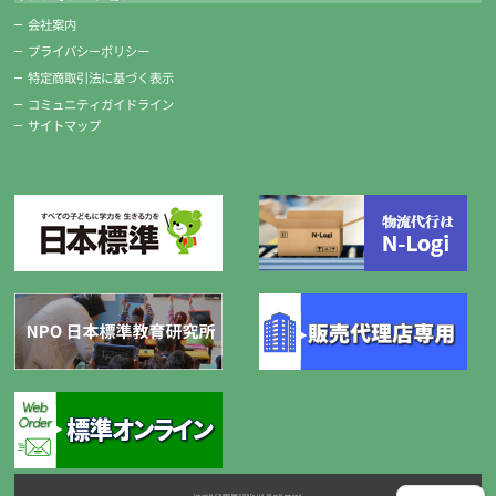
■長さ 約235ｍｍ
会社案内
プライバシーポリシー
特定商取引法に基づく表示
コミュニティガイドライン
サイトマップ
ポリチューブえのぐ
白が2本入った12色13本のえのぐです。
サクラ、ぺんてるどちらかひとつがセットされています。
Copyright © NIPPONHYOJUN Co.Ltd. All right reserved.