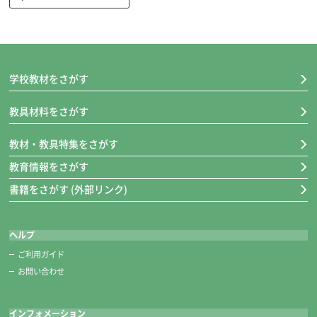
色配列シール貼り付け済み。
絵の具をはじきにくい表面特殊加工。
■閉じたサイズ 約100×220ｍｍ
※絵の具に合わせたパレットがセットされます。
学校教材をさがす
教具材料をさがす
教材・教具特集をさがす
教育情報をさがす
書籍をさがす (外部リンク)
ななめカット筆筒
ヘルプ
筆が収納しやすい、ななめカットの入れ口。
ご利用ガイド
ストッパー機能と通気口で筆先を保護。
お問い合わせ
ポリえふで六角軸が3本収納できます。
※太（20号）、大（15号）、小（6号）の各1本
インフォメーション