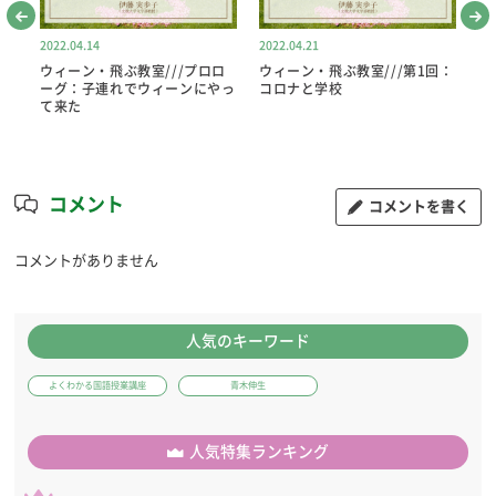
2022.04.14
2022.04.21
20
ウィーン・飛ぶ教室///プロロ
ウィーン・飛ぶ教室///第1回：
ウ
ルト
ーグ：子連れでウィーンにやっ
コロナと学校
コ
て来た
コメント
コメントを書く
コメントがありません
人気のキーワード
よくわかる国語授業講座
青木伸生
人気特集ランキング