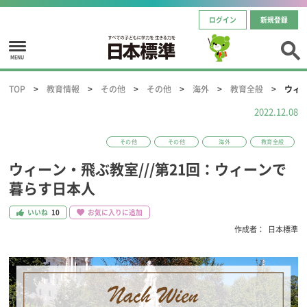
ログイン
新規登録
MENU
TOP
教育情報
その他
その他
海外
教育全般
ウィー
2022.12.08
その他
その他
海外
教育全般
ウィーン・飛ぶ教室///第21回：ウィーンで
暮らす日本人
いいね
10
お気に入りに追加
作成者：
日本標準