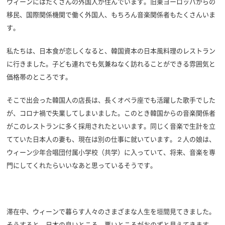
ウィーンにはたくさんの外国人が住んでいます。旧東ヨーロッパからの
移民、国際関係機関で働く外国人、もちろん音楽関係者もたくさんいま
す。
私たちは、日本食が恋しくなると、韓国資本の日本風料理のレストラン
に行きました。子ども連れでも気兼ねなく訪れることができる雰囲気と
価格帯のところです。
そこで出会った韓国人の店長は、長くオペラ座でも活躍した歌手でした
が、コロナ禍で失業してしまいました。このとき韓国からの音楽関係者
がこのレストランに多く採用されたといいます。同じく音楽で生計を立
てていた日本人の妻も、現在は別の仕事に就いています。２人の娘は、
ウィーン少年合唱団付属小学校（共学）に入っていて、将来、音楽を専
門にしてくれたらいいなあと思っているそうです。
滞在中、ウィーンで暮らす人々のさまざまな人生を垣間見てきました。
そうすると、日本の良いところ、悪いところがおのずと見えてきます。