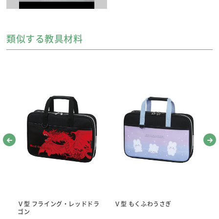
類似する教具材料
基本セット
●大筆「香雅」
●小筆「恵風」
● 厚口罫線入り下敷き（黒）
●墨液180cc
●超軽量硯四五平
●かんたん筆巻
●優良墨
●文鎮二本組（水色）
● 水差し
※地域や学校によって、基本セットの内容が変わる場合があります。
大筆/小筆
Ｖ型 フライング・レッドドラ
Ｖ型 もくふわうさぎ
Ｖ
ゴン
大筆「香雅」は、筆を持つ位置のガイドつきで、こしが強く書きやすい