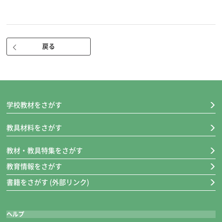
大筆です。
小筆「恵風」は名前書き用に適しています。
※名前シールつき！
戻る
厚口罫線入り下敷き（黒）/墨液180cc
厚口罫線入り下敷き（黒）
名前らん付きの罫で、バランスがとりやすい設計です。
裏面は無地なので、両面使い分けることができます。
学校教材をさがす
1.5mm厚で使い心地がしっかりしています。
教具材料をさがす
墨液180cc
穂先が固まりにくい筆にやさしい墨液です。筆を洗い忘れても墨液につ
教材・教具特集をさがす
け直せば穂先がきれいに戻ります。180cc入りです。
教育情報をさがす
書籍をさがす (外部リンク)
超軽量硯四五平/かんたん筆巻
超軽量硯四五平
ヘルプ
表は墨用、裏は墨液用として両面が使用可能な軽量の硯です。