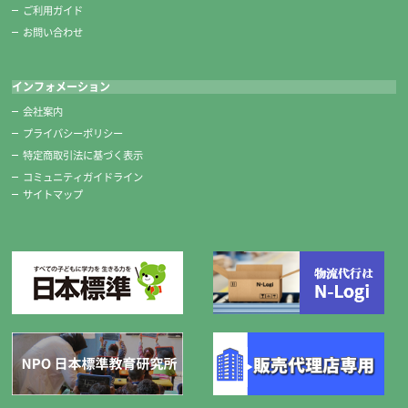
四五平サイズはコンパクトなので、墨液をたくさん出しすぎず使用でき
ご利用ガイド
ます。
お問い合わせ
かんたん筆巻
インフォメーション
不織布製です。子どもがとめやすいテープ式です。
会社案内
プライバシーポリシー
優良墨/文鎮2本組（水色）/水差し
特定商取引法に基づく表示
優良墨
コミュニティガイドライン
サイトマップ
すりやすい優良墨を使用しています。
文鎮2本組（水色）
自由に置ける2本組です。
水差し
スポイト感覚で適量の水が出し入れできます。