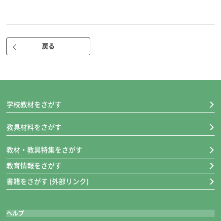
大筆です。
小筆「恵風」は名前書き用に適しています。
※名前シールつき！
戻る
厚口罫線入り下敷き（黒）/墨液180cc
厚口罫線入り下敷き（黒）
名前らん付きの罫で、バランスがとりやすい設計です。
裏面は無地なので、両面使い分けることができます。
学校教材をさがす
1.5mm厚で使い心地がしっかりしています。
教具材料をさがす
墨液180cc
穂先が固まりにくい筆にやさしい墨液です。筆を洗い忘れても墨液につ
教材・教具特集をさがす
け直せば穂先がきれいに戻ります。180cc入りです。
教育情報をさがす
書籍をさがす (外部リンク)
超軽量硯四五平/かんたん筆巻
超軽量硯四五平
ヘルプ
表は墨用、裏は墨液用として両面が使用可能な軽量の硯です。