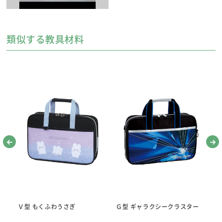
類似する教具材料
基本セット
●大筆「香雅」
●小筆「恵風」
● 厚口罫線入り下敷き（黒）
●墨液180cc
●超軽量硯四五平
●かんたん筆巻
●優良墨
●文鎮二本組（水色）
● 水差し
※地域や学校によって、基本セットの内容が変わる場合があります。
大筆/小筆
Ｖ型 もくふわうさぎ
Ｇ型 ギャラクシークラスター
Ｖ
大筆「香雅」は、筆を持つ位置のガイドつきで、こしが強く書きやすい