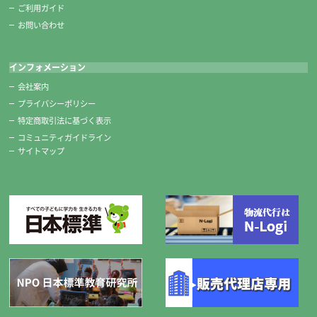
四五平サイズはコンパクトなので、墨液をたくさん出しすぎず使用でき
ご利用ガイド
ます。
お問い合わせ
かんたん筆巻
インフォメーション
不織布製です。子どもがとめやすいテープ式です。
会社案内
プライバシーポリシー
優良墨/文鎮2本組（水色）/水差し
特定商取引法に基づく表示
優良墨
コミュニティガイドライン
サイトマップ
すりやすい優良墨を使用しています。
文鎮2本組（水色）
自由に置ける2本組です。
水差し
スポイト感覚で適量の水が出し入れできます。