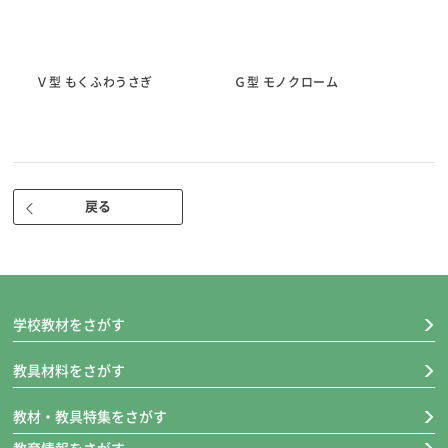
●小筆「恵風」
● 厚口罫線入り下敷き（黒）
●墨液180cc
●超軽量硯四五平
Ｖ型 もくふわうさぎ
Ｇ型 モノクローム
Ｋ
●かんたん筆巻
●優良墨
●文鎮二本組（水色）
● 水差し
戻る
※地域や学校によって、基本セットの内容が変わる場合があります。
大筆/小筆
大筆「香雅」は、筆を持つ位置のガイドつきで、こしが強く書きやすい
学校教材をさがす
大筆です。
小筆「恵風」は名前書き用に適しています。
教具材料をさがす
※名前シールつき！
教材・教具特集をさがす
厚口罫線入り下敷き（黒）/墨液180cc