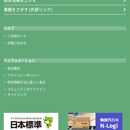
教育情報をさがす
厚口罫線入り下敷き（黒）
書籍をさがす (外部リンク)
名前らん付きの罫で、バランスがとりやすい設計です。
裏面は無地なので、両面使い分けることができます。
1.5mm厚で使い心地がしっかりしています。
ヘルプ
ご利用ガイド
墨液180cc
お問い合わせ
穂先が固まりにくい筆にやさしい墨液です。筆を洗い忘れても墨液につ
け直せば穂先がきれいに戻ります。180cc入りです。
インフォメーション
超軽量硯四五平/かんたん筆巻
会社案内
プライバシーポリシー
超軽量硯四五平
特定商取引法に基づく表示
表は墨用、裏は墨液用として両面が使用可能な軽量の硯です。
コミュニティガイドライン
四五平サイズはコンパクトなので、墨液をたくさん出しすぎず使用でき
サイトマップ
ます。
かんたん筆巻
不織布製です。子どもがとめやすいテープ式です。