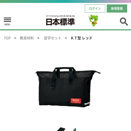
ログイン
新規登録
MENU
TOP
教具材料
習字セット
ＫＴ型 レッド