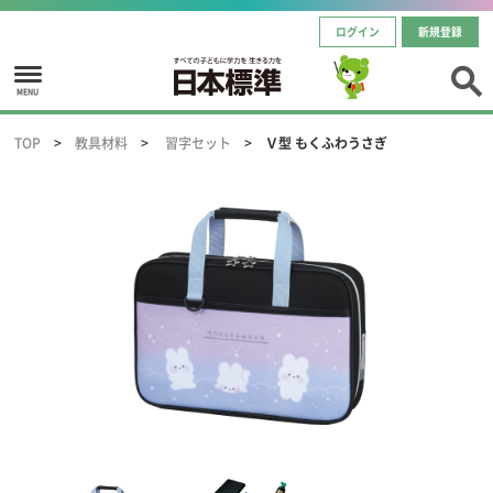
ログイン
新規登録
MENU
TOP
教具材料
習字セット
Ｖ型 もくふわうさぎ