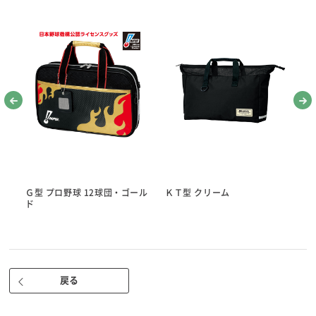
●小筆「恵風」
● 厚口罫線入り下敷き（黒）
●墨液180cc
●超軽量硯四五平
●かんたん筆巻
●優良墨
●文鎮二本組（水色）
● 水差し
※地域や学校によって、基本セットの内容が変わる場合があります。
大筆/小筆
Ｇ型 プロ野球 12球団・ゴール
ＫＴ型 クリーム
Ｋ
ド
大筆「香雅」は、筆を持つ位置のガイドつきで、こしが強く書きやすい
大筆です。
小筆「恵風」は名前書き用に適しています。
※名前シールつき！
戻る
厚口罫線入り下敷き（黒）/墨液180cc