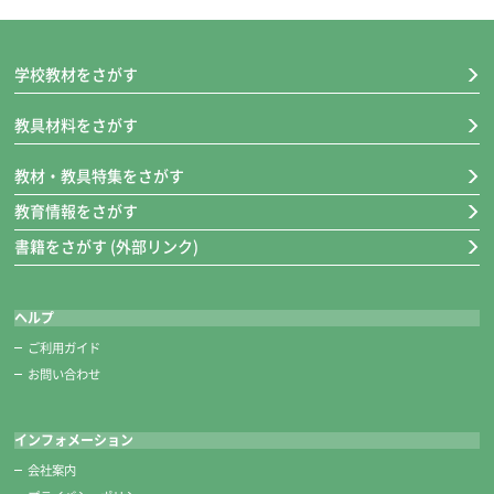
厚口罫線入り下敷き（黒）
名前らん付きの罫で、バランスがとりやすい設計です。
裏面は無地なので、両面使い分けることができます。
学校教材をさがす
1.5mm厚で使い心地がしっかりしています。
教具材料をさがす
墨液180cc
穂先が固まりにくい筆にやさしい墨液です。筆を洗い忘れても墨液につ
教材・教具特集をさがす
け直せば穂先がきれいに戻ります。180cc入りです。
教育情報をさがす
書籍をさがす (外部リンク)
超軽量硯四五平/かんたん筆巻
超軽量硯四五平
ヘルプ
表は墨用、裏は墨液用として両面が使用可能な軽量の硯です。
四五平サイズはコンパクトなので、墨液をたくさん出しすぎず使用でき
ご利用ガイド
ます。
お問い合わせ
かんたん筆巻
インフォメーション
不織布製です。子どもがとめやすいテープ式です。
会社案内