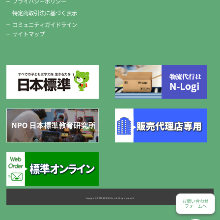
プライバシーポリシー
優良墨/文鎮2本組（水色）/水差し
特定商取引法に基づく表示
優良墨
コミュニティガイドライン
サイトマップ
すりやすい優良墨を使用しています。
文鎮2本組（水色）
自由に置ける2本組です。
水差し
スポイト感覚で適量の水が出し入れできます。
Copyright © NIPPONHYOJUN Co.Ltd. All right reserved.
お問い合わせ
フォームへ