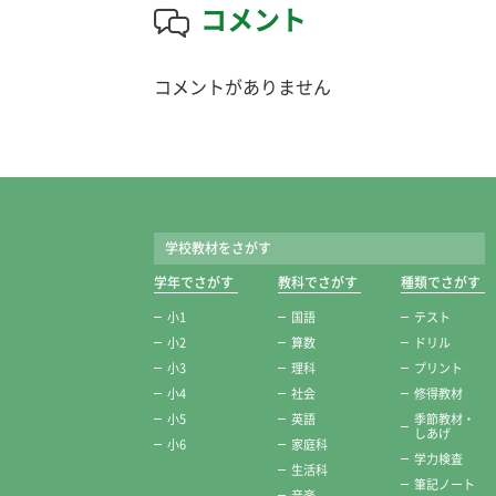
コメント
コメントがありません
学校教材をさがす
学年でさがす
教科でさがす
種類でさがす
小1
国語
テスト
小2
算数
ドリル
小3
理科
プリント
小4
社会
修得教材
小5
英語
季節教材・
しあげ
小6
家庭科
学力検査
生活科
筆記ノート
音楽