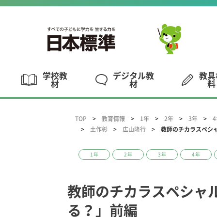
学校教
デジタル教
教具
材
材
料
TOP
教育情報
1年
2年
3年
土作彰
広山隆行
教師のチカラスペシャ
1年
2年
3年
4年
教師のチカラスペシャル
る？」前編