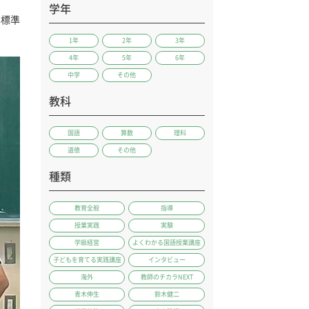
学年
本標準
1年
2年
3年
4年
5年
6年
中学
その他
教科
国語
算数
理科
道徳
その他
種類
教育全般
指導
授業実践
実験
学級経営
よくわかる国語授業講座
子どもを育てる実践講座
インタビュー
海外
教師のチカラNEXT
青木伸生
鈴木健二