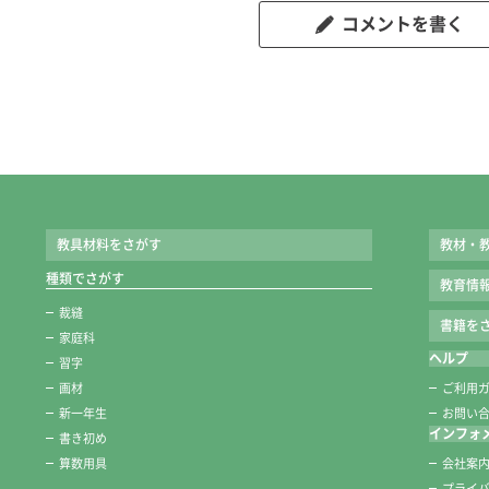
コメントを書く
教具材料をさがす
教材・
種類でさがす
教育情
裁縫
書籍をさ
家庭科
ヘルプ
習字
画材
ご利用
新一年生
お問い
インフォ
書き初め
算数用具
会社案
プライ