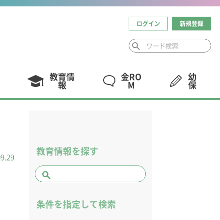
ログイン
新規登録
教育情
金RO
幼
報
M
保
教育情報を探す
09.29
条件を指定して検索