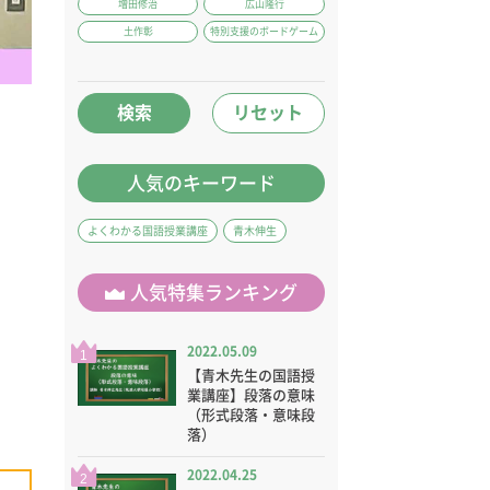
増田修治
広山隆行
土作彰
特別支援のボードゲーム
検索
リセット
人気のキーワード
よくわかる国語授業講座
青木伸生
人気特集ランキング
2022.05.09
1
【青木先生の国語授
業講座】段落の意味
（形式段落・意味段
落）
2022.04.25
2