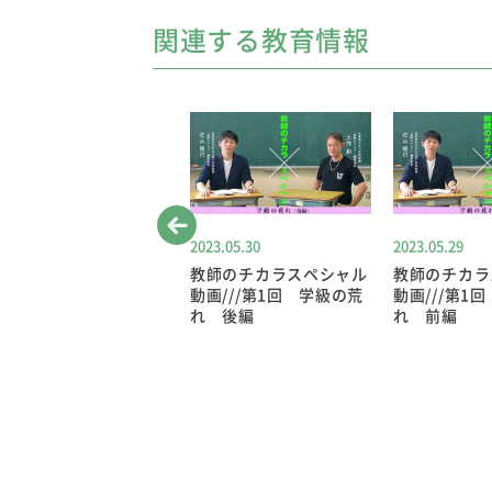
関連する教育情報
023.07.20
2023.05.30
2023.05.29
教師のチカラスペシャル
教師のチカラスペシャル
教師のチカラ
画///第2回 研究授
動画///第1回 学級の荒
動画///第1
業、どこ見る？ 後編
れ 後編
れ 前編