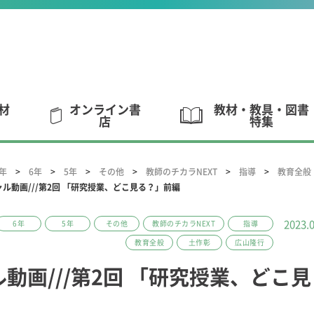
材
オンライン書
教材・教具・図書
店
特集
4年
6年
5年
その他
教師のチカラNEXT
指導
教育全般
ル動画///第2回 「研究授業、どこ見る？」前編
2023.
6年
5年
その他
教師のチカラNEXT
指導
教育全般
土作彰
広山隆行
動画///第2回 「研究授業、どこ見