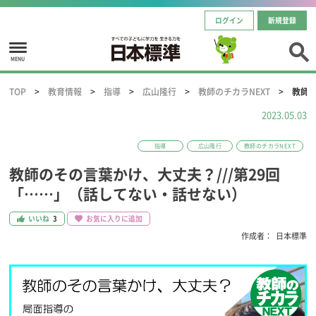
ログイン
新規登録
MENU
TOP
教育情報
指導
広山隆行
教師のチカラNEXT
教師の
2023.05.03
指導
広山隆行
教師のチカラNEXT
教師のその言葉かけ、大丈夫？///第29回
「……」（話してない・話せない）
いいね
3
お気に入りに追加
作成者：
日本標準