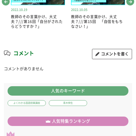
2022.10.19
2022.10.05
20
教師のその言葉かけ、大丈
教師のその言葉かけ、大丈
教
鳴
夫？///第16回「自分がされた
夫？///第15回 「自信をもち
夫
らどうですか？」
なさい！」
ゃ
コメント
コメントを書く
コメントがありません
人気のキーワード
よくわかる国語授業講座
青木伸生
人気特集ランキング
1