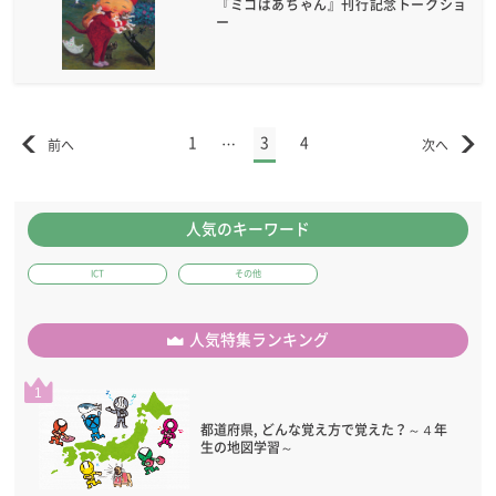
『ミコばあちゃん』刊行記念トークショ
ー
1
3
4
…
人気のキーワード
ICT
その他
人気特集ランキング
1
都道府県, どんな覚え方で覚えた？～４年
生の地図学習～