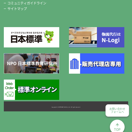
コミュニティガイドライン
※標準セットの糸切りばさみは、希望により右用・左用のどちかがセッ
サイトマップ
トになります。
チャコペンシル
Copyright © NIPPONHYOJUN Co.Ltd. All right reserved.
お問い合わせ
フォームへ
便利な2本組です。
TOP