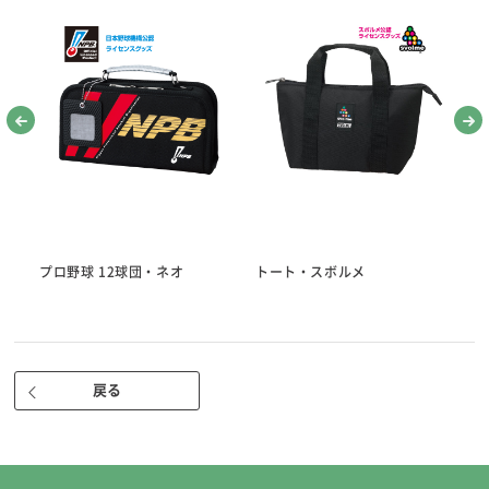
●針セット
※針を使うときは、針プレートの中央に指をかけゆっくり手前に引き起
こしてください。
（まち針10本/マジック針1本/長針2本/中針1本/短針2本/ししゅう針1
本）
・糸通しかんたん、マジック針入り。
・糸が通しやすい、針あなの大きいぬい針。（当社従来比）
・広島針(曲がりにくくしなる最高の布通り 製造元：チューリップ株式
会社）
●折れ針入れ（落ちた針を拾える磁石付き）
●指ぬき 短・長
プロ野球 12球団・ネオ
トート・スボルメ
ブ
※天然皮を使用しているため、せんいくずが出る場合があります。
●ぬい糸（3色） 国産 白・赤・黒 各25ｍ 高級綿100％ 30番
●糸通し（スレダー）
●ひも通し
戻る
●リッパー（安心安全のキャップ付き。使いやすいサイズ）
●針さし
●さび止め紙
■ケースサイズ 約81×145×30㎜