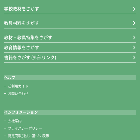
※糸切りばさみも一緒に収納できて安全です。
学校教材をさがす
教具材料をさがす
教材・教具特集をさがす
教育情報をさがす
書籍をさがす (外部リンク)
ヘルプ
ご利用ガイド
お問い合わせ
糸切りばさみ
インフォメーション
■キャップ装着時の長さ 約118㎜
会社案内
クリアキャップ付き。
プライバシーポリシー
刃が見えるからキャップのつけはずしも安心です。
特定商取引法に基づく表示
切れ味バツグン！高級ステンレス製です。