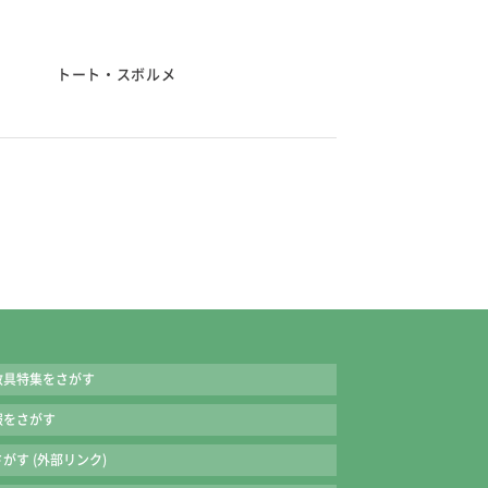
トート・スボルメ
トート・ブラック
のキャップ付き。使いやすいサイズ）
145×30㎜
に収納できて安全です。
 約118㎜
プのつけはずしも安心です。
教具特集をさがす
ステンレス製です。
ばさみは、希望により右用・左用のどちかがセッ
報をさがす
がす (外部リンク)