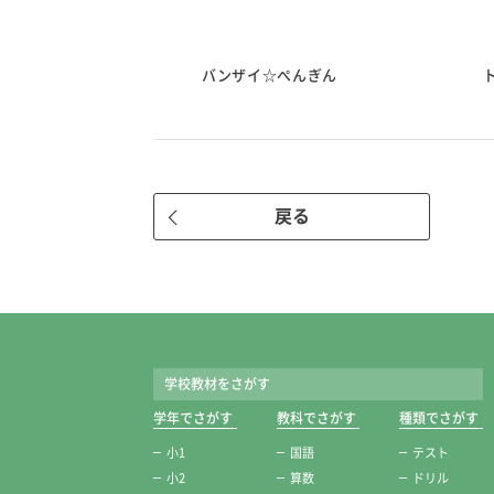
・オーロラ
バンザイ☆ぺんぎん
戻る
学校教材をさがす
学年でさがす
教科でさがす
種類でさがす
小1
国語
テスト
小2
算数
ドリル