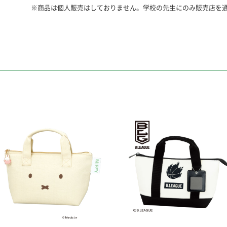
※商品は個人販売はしておりません。学校の先生にのみ販売店を
ニードルボックス
針やぬい糸などをコン
名前シール付き。
●針セット
※針を使うときは、針
こしてください。
（まち針10本/マジック
本）
・糸通しかんたん、マ
・糸が通しやすい、針
・広島針(曲がりにく
会社）
●折れ針入れ
●指ぬき 短・長
※天然皮を使用してい
●ぬい糸（3色） 国産