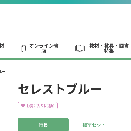
材
オンライン書
教材・教具・図書
店
特集
ルー
セレストブルー
お気に入りに追加
特長
標準セット