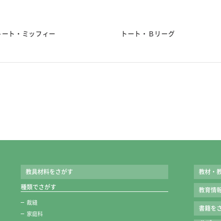
●糸通し（スレダー）
●ひも通し
トート・ミッフィー
トート・Ｂリーグ
●リッパー（安心安全
●針さし
●さび止め紙
■ケースサイズ 約81×
※糸切りばさみも一緒
糸切りばさみ
■キャップ装着時の長さ
クリアキャップ付き。
刃が見えるからキャッ
教具材料をさがす
教材・
切れ味バツグン！高級
※標準セットの糸切り
種類でさがす
教育情
トになります。
裁縫
書籍をさ
家庭科