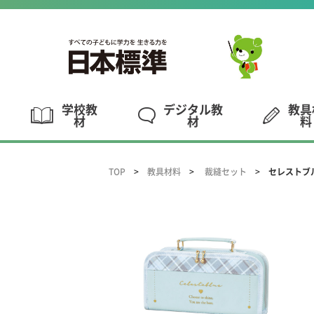
学校教
デジタル教
教具
材
材
料
TOP
教具材料
裁縫セット
セレストブ