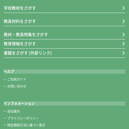
※糸切りばさみも一緒に収納できて安全です。
学校教材をさがす
教具材料をさがす
教材・教具特集をさがす
教育情報をさがす
書籍をさがす (外部リンク)
ヘルプ
ご利用ガイド
お問い合わせ
糸切りばさみ
インフォメーション
■キャップ装着時の長さ 約118㎜
会社案内
クリアキャップ付き。
プライバシーポリシー
刃が見えるからキャップのつけはずしも安心です。
特定商取引法に基づく表示
切れ味バツグン！高級ステンレス製です。