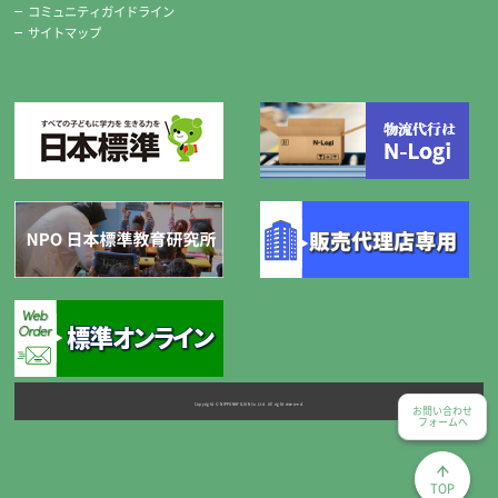
コミュニティガイドライン
※標準セットの糸切りばさみは、希望により右用・左用のどちかがセッ
サイトマップ
トになります。
チャコペンシル
Copyright © NIPPONHYOJUN Co.Ltd. All right reserved.
お問い合わせ
フォームへ
便利な2本組です。
TOP