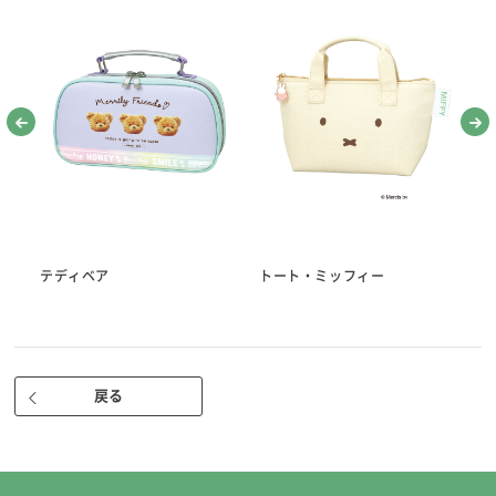
●針セット
※針を使うときは、針プレートの中央に指をかけゆっくり手前に引き起
こしてください。
（まち針10本/マジック針1本/長針2本/中針1本/短針2本/ししゅう針1
本）
・糸通しかんたん、マジック針入り。
・糸が通しやすい、針あなの大きいぬい針。（当社従来比）
・広島針(曲がりにくくしなる最高の布通り 製造元：チューリップ株式
会社）
●折れ針入れ（落ちた針を拾える磁石付き）
●指ぬき 短・長
テディベア
トート・ミッフィー
ト
※天然皮を使用しているため、せんいくずが出る場合があります。
●ぬい糸（3色） 国産 白・赤・黒 各25ｍ 高級綿100％ 30番
●糸通し（スレダー）
●ひも通し
戻る
●リッパー（安心安全のキャップ付き。使いやすいサイズ）
●針さし
●さび止め紙
■ケースサイズ 約81×145×30㎜