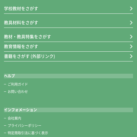
※糸切りばさみも一緒に収納できて安全です。
学校教材をさがす
教具材料をさがす
教材・教具特集をさがす
教育情報をさがす
書籍をさがす (外部リンク)
ヘルプ
ご利用ガイド
お問い合わせ
糸切りばさみ
インフォメーション
■キャップ装着時の長さ 約118㎜
会社案内
クリアキャップ付き。
プライバシーポリシー
刃が見えるからキャップのつけはずしも安心です。
特定商取引法に基づく表示
切れ味バツグン！高級ステンレス製です。