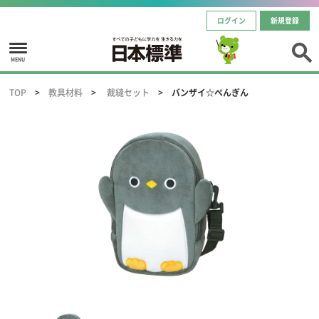
ログイン
新規登録
MENU
TOP
教具材料
裁縫セット
バンザイ☆ぺんぎん