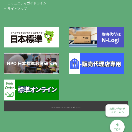
コミュニティガイドライン
※標準セットの糸切りばさみは、希望により右用・左用のどちかがセッ
サイトマップ
トになります。
チャコペンシル
Copyright © NIPPONHYOJUN Co.Ltd. All right reserved.
お問い合わせ
フォームへ
便利な2本組です。
TOP