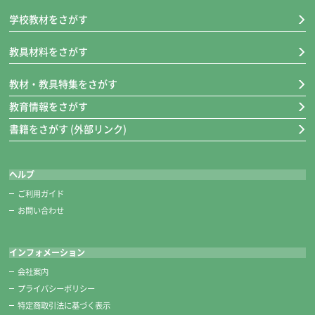
※糸切りばさみも一緒に収納できて安全です。
学校教材をさがす
教具材料をさがす
教材・教具特集をさがす
教育情報をさがす
書籍をさがす (外部リンク)
ヘルプ
ご利用ガイド
お問い合わせ
糸切りばさみ
インフォメーション
■キャップ装着時の長さ 約118㎜
会社案内
クリアキャップ付き。
プライバシーポリシー
刃が見えるからキャップのつけはずしも安心です。
特定商取引法に基づく表示
切れ味バツグン！高級ステンレス製です。