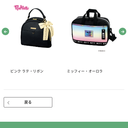
●針セット
※針を使うときは、針プレートの中央に指をかけゆっくり手前に引き起
こしてください。
（まち針10本/マジック針1本/長針2本/中針1本/短針2本/ししゅう針1
本）
・糸通しかんたん、マジック針入り。
・糸が通しやすい、針あなの大きいぬい針。（当社従来比）
・広島針(曲がりにくくしなる最高の布通り 製造元：チューリップ株式
会社）
●折れ針入れ（落ちた針を拾える磁石付き）
●指ぬき 短・長
ピンク ラテ・リボン
ミッフィー・オーロラ
パ
※天然皮を使用しているため、せんいくずが出る場合があります。
●ぬい糸（3色） 国産 白・赤・黒 各25ｍ 高級綿100％ 30番
●糸通し（スレダー）
●ひも通し
戻る
●リッパー（安心安全のキャップ付き。使いやすいサイズ）
●針さし
●さび止め紙
■ケースサイズ 約81×145×30㎜