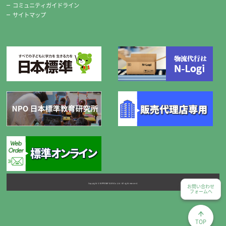
コミュニティガイドライン
※標準セットの糸切りばさみは、希望により右用・左用のどちかがセッ
サイトマップ
トになります。
チャコペンシル
Copyright © NIPPONHYOJUN Co.Ltd. All right reserved.
お問い合わせ
フォームへ
便利な2本組です。
TOP