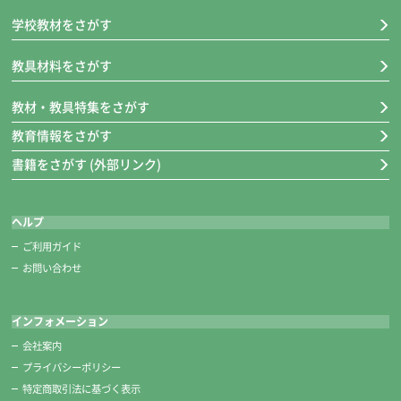
※糸切りばさみも一緒に収納できて安全です。
学校教材をさがす
教具材料をさがす
教材・教具特集をさがす
教育情報をさがす
書籍をさがす (外部リンク)
ヘルプ
ご利用ガイド
お問い合わせ
糸切りばさみ
インフォメーション
■キャップ装着時の長さ 約118㎜
会社案内
クリアキャップ付き。
プライバシーポリシー
刃が見えるからキャップのつけはずしも安心です。
特定商取引法に基づく表示
切れ味バツグン！高級ステンレス製です。