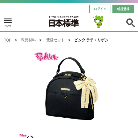
ログイン
新規登録
MENU
TOP
教具材料
裁縫セット
ピンク ラテ・リボン