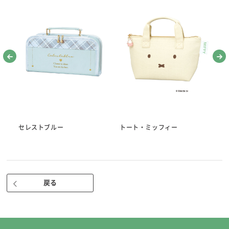
●針セット
※針を使うときは、針プレートの中央に指をかけゆっくり手前に引き起
こしてください。
（まち針10本/マジック針1本/長針2本/中針1本/短針2本/ししゅう針1
本）
・糸通しかんたん、マジック針入り。
・糸が通しやすい、針あなの大きいぬい針。（当社従来比）
・広島針(曲がりにくくしなる最高の布通り 製造元：チューリップ株式
会社）
●折れ針入れ（落ちた針を拾える磁石付き）
●指ぬき 短・長
セレストブルー
トート・ミッフィー
ト
※天然皮を使用しているため、せんいくずが出る場合があります。
●ぬい糸（3色） 国産 白・赤・黒 各25ｍ 高級綿100％ 30番
●糸通し（スレダー）
●ひも通し
戻る
●リッパー（安心安全のキャップ付き。使いやすいサイズ）
●針さし
●さび止め紙
■ケースサイズ 約81×145×30㎜