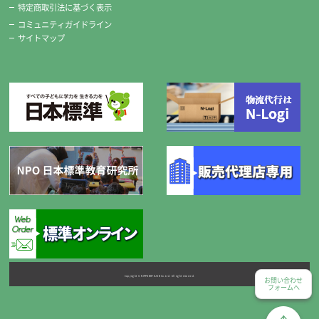
特定商取引法に基づく表示
切れ味バツグン！高級ステンレス製です。
コミュニティガイドライン
※標準セットの糸切りばさみは、希望により右用・左用のどちかがセッ
サイトマップ
トになります。
チャコペンシル
Copyright © NIPPONHYOJUN Co.Ltd. All right reserved.
お問い合わせ
フォームへ
便利な2本組です。