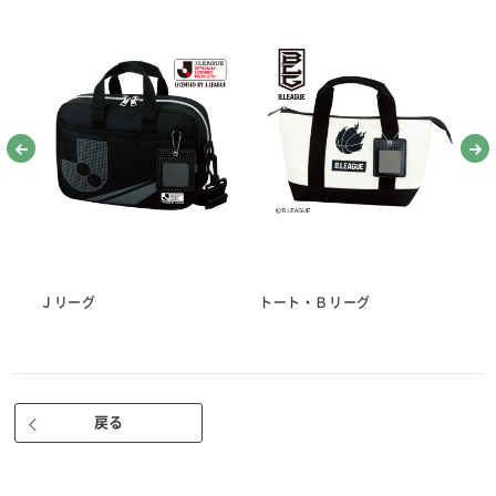
名前シール付き。
●針セット
※針を使うときは、針プレートの中央に指をかけゆっくり手前に引き起
こしてください。
（まち針10本/マジック針1本/長針2本/中針1本/短針2本/ししゅう針1
本）
・糸通しかんたん、マジック針入り。
・糸が通しやすい、針あなの大きいぬい針。（当社従来比）
・広島針(曲がりにくくしなる最高の布通り 製造元：チューリップ株式
会社）
●折れ針入れ（落ちた針を拾える磁石付き）
●指ぬき 短・長
Ｊリーグ
トート・Ｂリーグ
ト
※天然皮を使用しているため、せんいくずが出る場合があります。
●ぬい糸（3色） 国産 白・赤・黒 各25ｍ 高級綿100％ 30番
●糸通し（スレダー）
●ひも通し
戻る
●リッパー（安心安全のキャップ付き。使いやすいサイズ）
●針さし
●さび止め紙