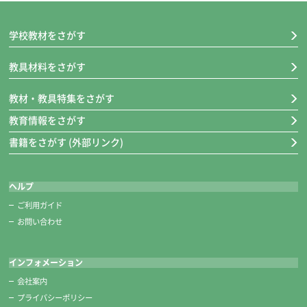
■ケースサイズ 約81×145×30㎜
※糸切りばさみも一緒に収納できて安全です。
学校教材をさがす
教具材料をさがす
教材・教具特集をさがす
教育情報をさがす
書籍をさがす (外部リンク)
ヘルプ
ご利用ガイド
お問い合わせ
糸切りばさみ
インフォメーション
■キャップ装着時の長さ 約118㎜
会社案内
クリアキャップ付き。
プライバシーポリシー
刃が見えるからキャップのつけはずしも安心です。