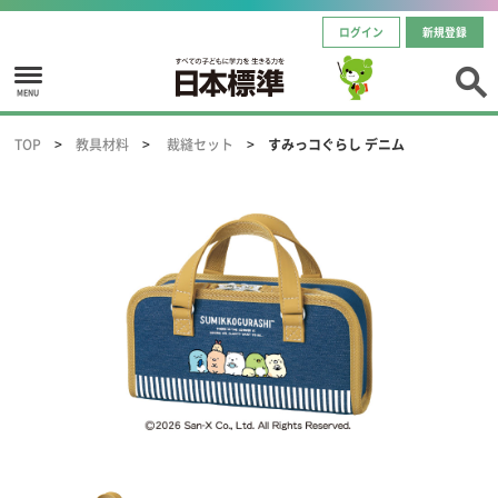
ログイン
新規登録
MENU
TOP
教具材料
裁縫セット
すみっコぐらし デニム