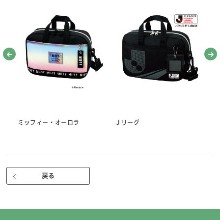
●針セット
※針を使うときは、針プレートの中央に指をかけゆっくり手前に引き起
こしてください。
（まち針10本/マジック針1本/長針2本/中針1本/短針2本/ししゅう針1
本）
・糸通しかんたん、マジック針入り。
・糸が通しやすい、針あなの大きいぬい針。（当社従来比）
・広島針(曲がりにくくしなる最高の布通り 製造元：チューリップ株式
会社）
●折れ針入れ（落ちた針を拾える磁石付き）
●指ぬき 短・長
ミッフィー・オーロラ
Ｊリーグ
ト
※天然皮を使用しているため、せんいくずが出る場合があります。
●ぬい糸（3色） 国産 白・赤・黒 各25ｍ 高級綿100％ 30番
●糸通し（スレダー）
●ひも通し
戻る
●リッパー（安心安全のキャップ付き。使いやすいサイズ）
●針さし
●さび止め紙
■ケースサイズ 約81×145×30㎜