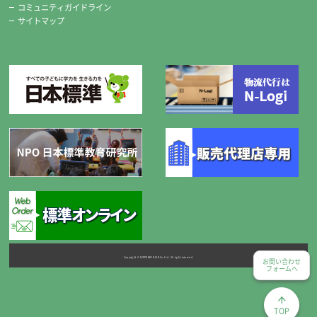
コミュニティガイドライン
※標準セットの糸切りばさみは、希望により右用・左用のどちかがセッ
サイトマップ
トになります。
チャコペンシル
Copyright © NIPPONHYOJUN Co.Ltd. All right reserved.
お問い合わせ
フォームへ
便利な2本組です。
TOP