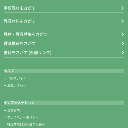
※糸切りばさみも一緒に収納できて安全です。
学校教材をさがす
教具材料をさがす
教材・教具特集をさがす
教育情報をさがす
書籍をさがす (外部リンク)
ヘルプ
ご利用ガイド
お問い合わせ
糸切りばさみ
インフォメーション
■キャップ装着時の長さ 約118㎜
会社案内
クリアキャップ付き。
プライバシーポリシー
刃が見えるからキャップのつけはずしも安心です。
特定商取引法に基づく表示
切れ味バツグン！高級ステンレス製です。